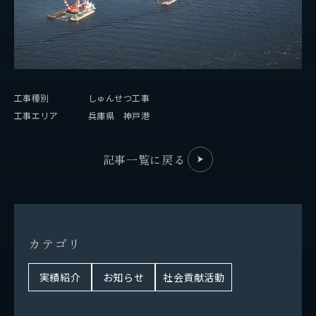
事業紹介
保有船舶
企業情報
工事種別
しゅんせつ工事
工事エリア
兵庫県 神戸港
代表挨拶
記事一覧に戻る
会社概要
拠点情報
実績紹介
カ
テ
ゴ
リ
実績紹介
お知らせ
社会貢献活動
サステナビリティ