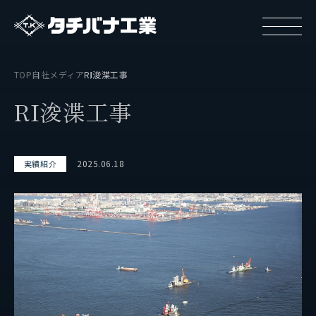
TOP
自社メディア
RI浚渫工事
R
I
浚
渫
工
事
2025.06.18
実績紹介
タチバナ工業について
基本方針と基本戦略
タチバナ工業の強み
タチバナ工業はやわかり