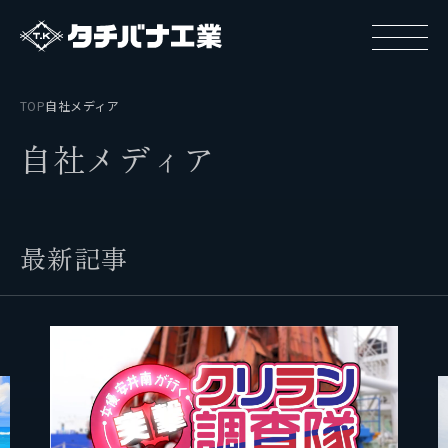
TOP
自社メディア
自
社
メ
デ
ィ
ア
タチバナ工業について
最
新
記
事
基本方針と基本戦略
タチバナ工業の強み
タチバナ工業はやわかり