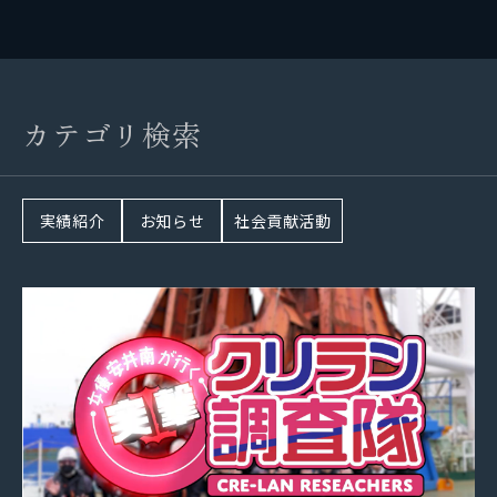
SDGsの取り組み
パートナーシップ構築宣言
社会貢献活動
カ
テ
ゴ
リ
検
索
お問い合わせ
実績紹介
お知らせ
社会貢献活動
自社メディア
採用情報
地元サポートチーム
お知らせ