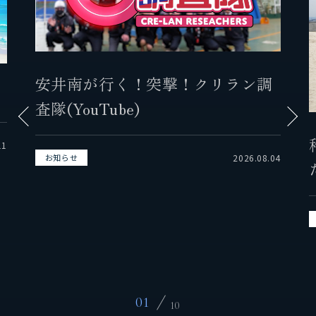
事業紹介
保有船舶
安井南が行く！突撃！クリラン調
企業情報
査隊(YouTube)
代表挨拶
11
2026.08.04
お知らせ
会社概要
拠点情報
実績紹介
サステナビリティ
01
10