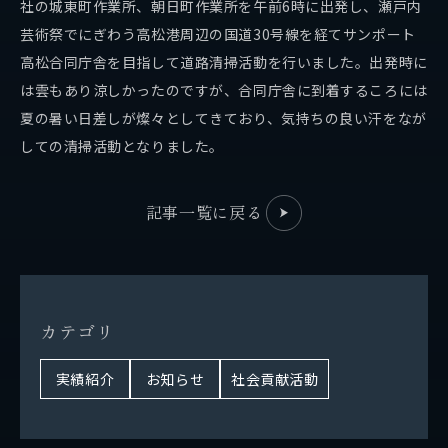
社の城東町作業所、朝日町作業所を午前6時に出発し、瀬戸内
芸術祭でにぎわう高松港周辺の国道30号線を経てサンポート
拓海ペーパークラフト
高松合同庁舎を目指して道路清掃活動を行いました。出発時に
は雲もあり涼しかったのですが、合同庁舎に到着するころには
個人情報保護方針
夏の暑い日差しが燦々としてきており、気持ちの良い汗をなが
しての清掃活動となりました。
記事一覧に戻る
採用情報
カ
テ
ゴ
リ
実績紹介
お知らせ
社会貢献活動