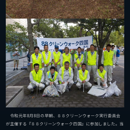
SDGsの取り組み
パートナーシップ構築宣言
社会貢献活動
お問い合わせ
自社メディア
採用情報
地元サポートチーム
令和元年8月8日の早朝、８８クリーンウォーク実行委員会
お知らせ
が主催する『８８クリーンウォーク四国』に参加しました。当