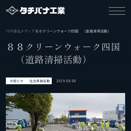
TOP
自社メディア
８８クリーンウォーク四国 （道路清掃活動）
８
８
ク
リ
ー
ン
ウ
ォ
ー
ク
四
国
（
道
路
清
掃
活
動
）
タチバナ工業について
2019.08.08
お知らせ
社会貢献活動
基本方針と基本戦略
タチバナ工業の強み
タチバナ工業はやわかり