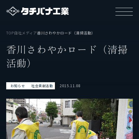
TOP
自社メディア
香川さわやかロード（清掃活動）
香
川
さ
わ
や
か
ロ
ー
ド
（
清
掃
活
動
）
タチバナ工業について
2015.11.08
お知らせ
社会貢献活動
基本方針と基本戦略
タチバナ工業の強み
タチバナ工業はやわかり