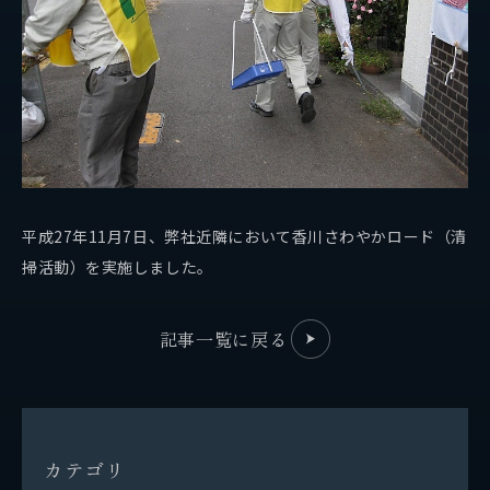
事業紹介
保有船舶
企業情報
代表挨拶
平成27年11月7日、弊社近隣において香川さわやかロード（清
会社概要
掃活動）を実施しました。
拠点情報
記事一覧に戻る
実績紹介
サステナビリティ
カ
テ
ゴ
リ