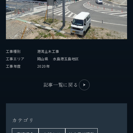
事業紹介
保有船舶
企業情報
工事種別
港湾土木工事
代表挨拶
工事エリア
岡山県 水島港玉島地区
工事年度
2020年
会社概要
拠点情報
記事一覧に戻る
実績紹介
サステナビリティ
カ
テ
ゴ
リ