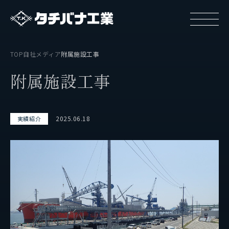
TOP
自社メディア
附属施設工事
附
属
施
設
工
事
2025.06.18
実績紹介
タチバナ工業について
基本方針と基本戦略
タチバナ工業の強み
タチバナ工業はやわかり