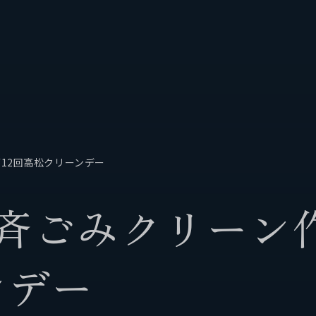
12回高松クリーンデー
紹介
企業情報
斉
ご
み
ク
リ
ー
ン
舶
代表挨拶
ン
デ
ー
会社概要