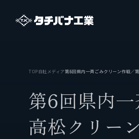
TOP
自社メディア
第6回県内一斉ごみクリーン作戦／第
タチバナ工業について
事業
第
6
回
県
内
一
基本方針と基本戦略
保有船
高
松
ク
リ
ー
タチバナ工業の強み