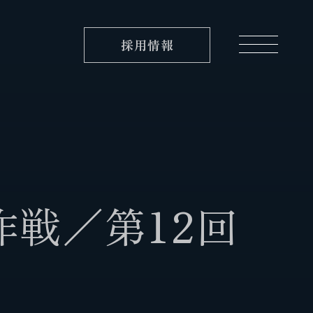
採用情報
実績紹介
作
戦
／
第
1
2
回