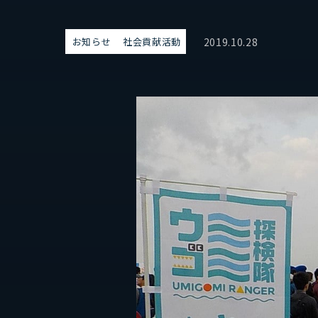
タチバナ工業はやわかり
2019.10.28
お知らせ
社会貢献活動
サステナビリティ
お問
SDGsの取り組み
パートナーシップ構築宣言
社会貢献活動
地元サポートチーム
お知