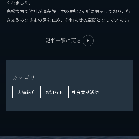
くれました。
SDGsの取り組み
高松市内で弊社が現在施工中の現場2ヶ所に掲示しており、行
パートナーシップ構築宣言
き交うみなさまの足を止め、心和ませる空間となっています。
社会貢献活動
記事一覧に戻る
お問い合わせ
自社メディア
カ
テ
ゴ
リ
採用情報
実績紹介
お知らせ
社会貢献活動
地元サポートチーム
お知らせ