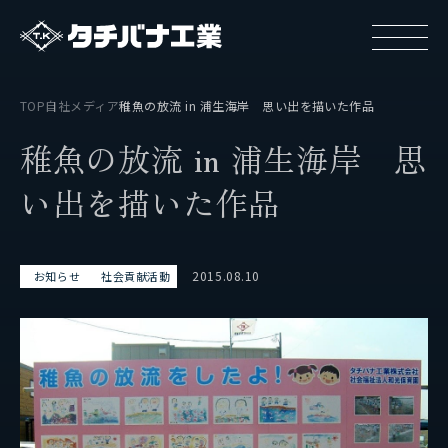
TOP
自社メディア
稚魚の放流 in 浦生海岸 思い出を描いた作品
稚
魚
の
放
流
i
n
浦
生
海
岸
思
い
出
を
描
い
た
作
品
タチバナ工業について
2015.08.10
お知らせ
社会貢献活動
基本方針と基本戦略
タチバナ工業の強み
タチバナ工業はやわかり