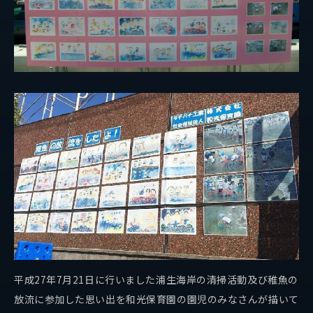
事業紹介
保有船舶
企業情報
代表挨拶
会社概要
拠点情報
実績紹介
サステナビリティ
平成27年7月21日に行いました浦生海岸の清掃活動及び稚魚の
放流に参加した思い出を和光保育園の園児のみなさんが描いて