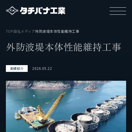
TOP
自社メディア
外防波堤本体性能維持工事
外
防
波
堤
本
体
性
能
維
持
工
事
2026.05.22
実績紹介
タチバナ工業について
基本方針と基本戦略
タチバナ工業の強み
タチバナ工業はやわかり