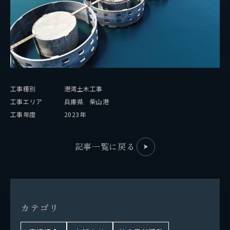
事業紹介
保有船舶
企業情報
工事種別
港湾土木工事
代表挨拶
工事エリア
兵庫県 柴山港
工事年度
2023年
会社概要
拠点情報
記事一覧に戻る
実績紹介
サステナビリティ
カ
テ
ゴ
リ