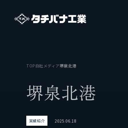
TOP
自社メディア
堺泉北港
タチバナ工業について
事業
堺
泉
北
港
基本方針と基本戦略
保有船
タチバナ工業の強み
2025.06.18
実績紹介