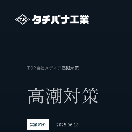
TOP
自社メディア
高潮対策
タチバナ工業について
事業
高
潮
対
策
基本方針と基本戦略
保有船
タチバナ工業の強み
2025.06.18
実績紹介