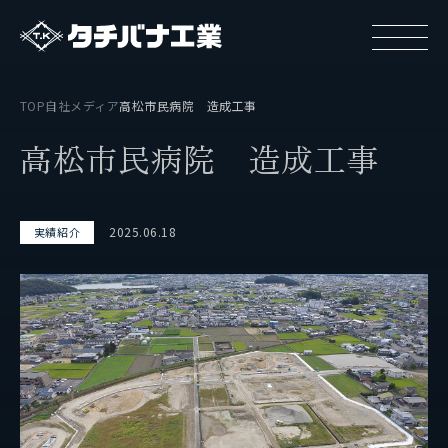
TOP
自社メディア
高松市民病院 造成工事
高
松
市
民
病
院
造
成
工
事
2025.06.18
実績紹介
タチバナ工業について
基本方針と基本戦略
タチバナ工業の強み
タチバナ工業はやわかり