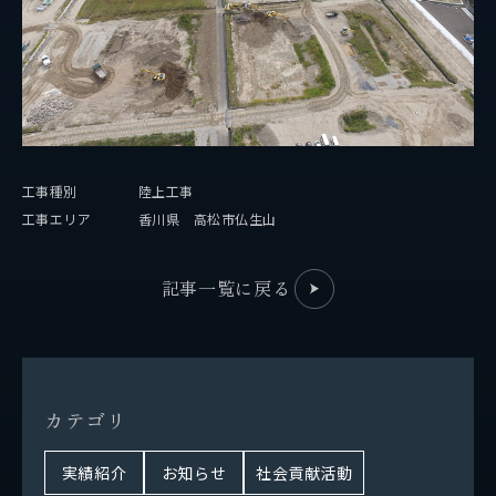
事業紹介
保有船舶
企業情報
工事種別
陸上工事
代表挨拶
工事エリア
香川県 高松市仏生山
会社概要
記事一覧に戻る
拠点情報
実績紹介
カ
テ
ゴ
リ
サステナビリティ
実績紹介
お知らせ
社会貢献活動