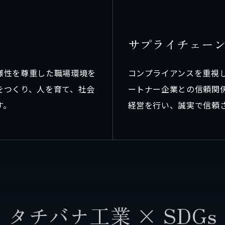
サ
プ
ラ
イ
チ
ェ
ー
様性を尊重した職場環境を
コンプライアンスを重視
をつくり、人を育て、社会
ートナー企業との信頼関
す。
経営を行い、誠実で信頼
タ
チ
バ
ナ
工
業
×
S
D
G
s