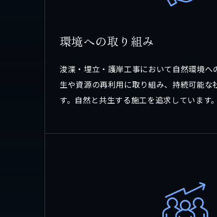
個人情報保護方針
環
境
へ
の
取
り
組
み
浚渫・埋立・護岸工事において自然環境へ
生や資源の再利用に取り組み、持続可能な
す。自然と共生する施工を追求しています