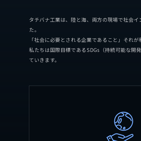
タチバナ工業はやわかり
タチバナ工業は、陸と海、両方の現場で社会イ
た。
サステナビリティ
お問
「社会に必要とされる企業であること」それが
私たちは国際目標であるSDGs（持続可能な開
ていきます。
SDGsの取り組み
パートナーシップ構築宣言
社会貢献活動
地元サポートチーム
お知