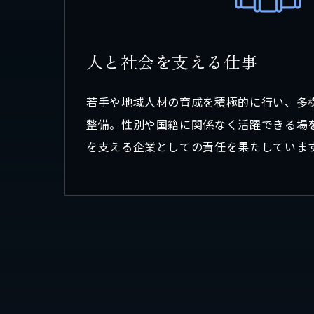
人
と
社
会
を
支
え
る
仕
事
若手や地域人材の育成を積極的に行い、多
整備。性別や国籍に関係なく活躍できる場
を支える企業としての責任を果たしていま