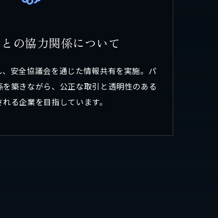
ン
と
の
協
力
関
係
に
つ
い
て
し、安全協議会を通じた情報共有を実施。パ
係を築きながら、公正な取引と透明性のある
される企業を目指しています。