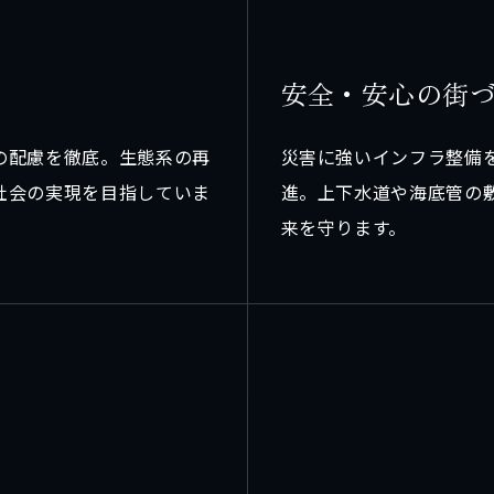
安
全
・
安
心
の
街
の配慮を徹底。生態系の再
災害に強いインフラ整備
社会の実現を目指していま
進。上下水道や海底管の
。
来を守ります。