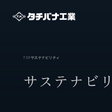
TOP
サステナビリティ
タチバナ工業について
事業
サ
ス
テ
ナ
ビ
基本方針と基本戦略
保有船
タチバナ工業の強み