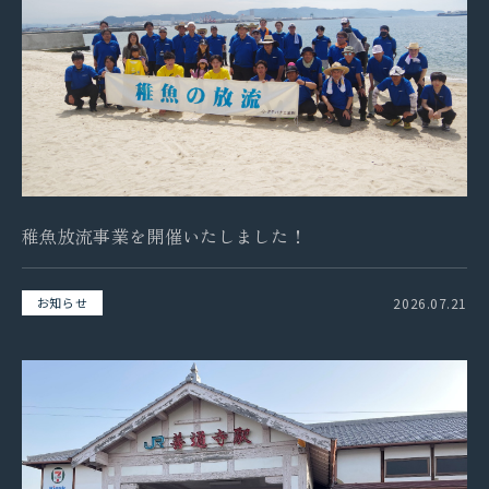
SDGsの取り組み
パートナーシップ構築宣言
社会貢献活動
お問い合わせ
稚魚放流事業を開催いたしました！
自社メディア
2026.07.21
お知らせ
採用情報
地元サポートチーム
お知らせ