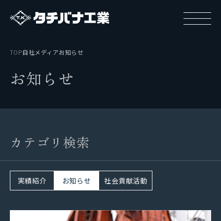
TOP
自社メディア
お知らせ
お
知
ら
せ
タチバナ工業について
カテゴリ検索
基本方針と基本戦略
タチバナ工業の強み
実績紹介
お知らせ
社会貢献活動
タチバナ工業はやわかり