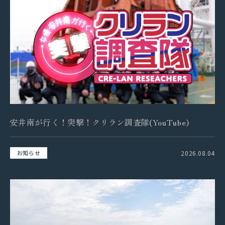
事業紹介
保有船舶
企業情報
代表挨拶
会社概要
安井南が行く！突撃！クリラン調査隊(YouTube)
拠点情報
2026.08.04
お知らせ
実績紹介
サステナビリティ